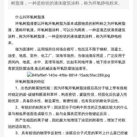
树脂漆，一种是粉状的液体建筑涂料，称为环氧静电粉末。
什么叫环氧树脂漆
环氧树脂漆要以环氧环氧树脂为基本成膜物质的材料称之为环氧树脂
漆，通称环氧漆。环氧树脂涂料，可以分为两类，一种是液态状漆类建筑
涂料，称为环氧树脂漆，一种是粉状的液体建筑涂料，称为环氧静电粉
末。
做为面漆时，运用场所任何场合都可，包括且不限于钢材、混凝土、
油变、地底、室外、化工厂、深海等场所。当做油漆应用是，广泛应用于
房间内、地底、水中、直埋等场所。比如车间地坪漆，地下排水管环氧沥
青胶泥防腐油漆,食品机械设备环氧防腐蚀油漆等。
环氧树脂漆的特征
1、出色的耐腐蚀性能：因为环氧环氧树脂涂膜后高分子链上带有很相
对稳定的碳-碳键和醛基和苯环，构造密切，蒙版性强，经固化后抗渗入性
能优异，具备防水性、耐盐雾性、耐磨性能，也有良好的耐化学品性。
2、有较好的粘附水平：因涂层分子结构中所含的正负极比较大的什么
基与相临界值面造成吸引力，如与金属表层里的分散键起反应，
而产生稳固的离子键，因此极大地增强了涂层的附着性，增加了对权
冠的适应能力。
3、具有较强的物理学反射性：涂膜后分子式里的苯环上什么基已经被