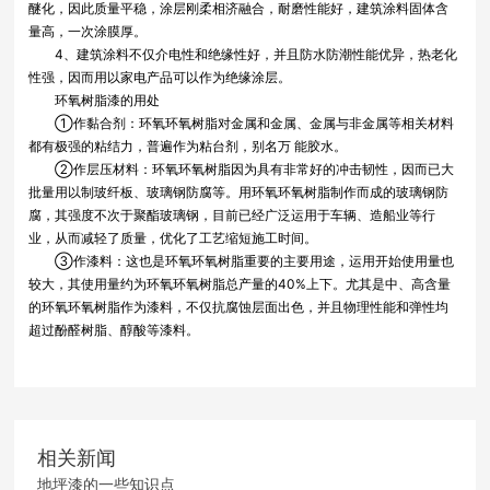
醚化，因此质量平稳，涂层刚柔相济融合，耐磨性能好，建筑涂料固体含
量高，一次涂膜厚。
4、建筑涂料不仅介电性和绝缘性好，并且防水防潮性能优异，热老化
性强，因而用以家电产品可以作为绝缘涂层。
环氧树脂漆的用处
①作黏合剂：环氧环氧树脂对金属和金属、金属与非金属等相关材料
都有极强的粘结力，普遍作为粘台剂，别名万 能胶水。
②作层压材料：环氧环氧树脂因为具有非常好的冲击韧性，因而已大
批量用以制玻纤板、玻璃钢防腐等。用环氧环氧树脂制作而成的玻璃钢防
腐，其强度不次于聚酯玻璃钢，目前已经广泛运用于车辆、造船业等行
业，从而减轻了质量，优化了工艺缩短施工时间。
③作漆料：这也是环氧环氧树脂重要的主要用途，运用开始使用量也
较大，其使用量约为环氧环氧树脂总产量的40%上下。尤其是中、高含量
的环氧环氧树脂作为漆料，不仅抗腐蚀层面出色，并且物理性能和弹性均
超过酚醛树脂、醇酸等漆料。
相关新闻
地坪漆的一些知识点